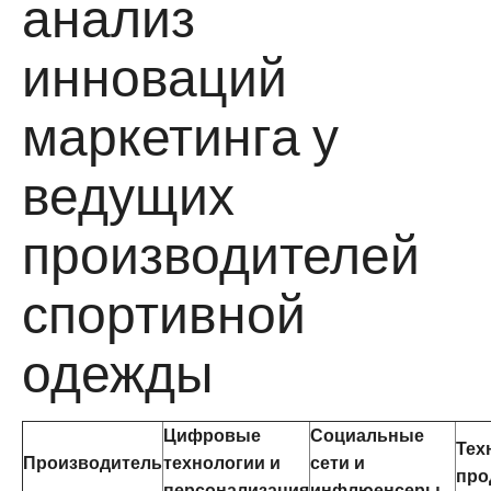
анализ
инноваций
маркетинга у
ведущих
производителей
спортивной
одежды
Цифровые
Социальные
Тех
Производитель
технологии и
сети и
про
персонализация
инфлюенсеры