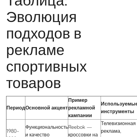
Таблица:
Эволюция
подходов в
рекламе
спортивных
товаров
Пример
Используемы
Период
Основной акцент
рекламной
инструменты
кампании
Телевизионная
Функциональность
Reebok —
1980-
реклама,
и качество
кроссовки на