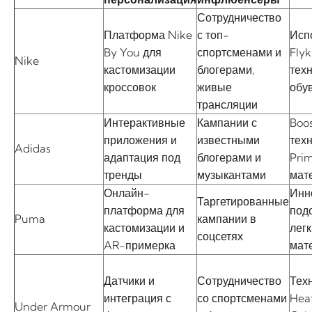
Сотрудничество
Платформа Nike
с топ-
Исп
By You для
спортсменами и
Flyk
Nike
кастомизации
блогерами,
тех
кроссовок
живые
обу
трансляции
Интерактивные
Кампании с
Boo
приложения и
известными
тех
Adidas
адаптация под
блогерами и
Pri
тренды
музыкантами
мат
Онлайн-
Инн
Таргетированные
платформа для
под
Puma
кампании в
кастомизации и
лег
соцсетях
AR-примерка
мат
Датчики и
Сотрудничество
Тех
интеграция с
со спортсменами
Hea
Under Armour