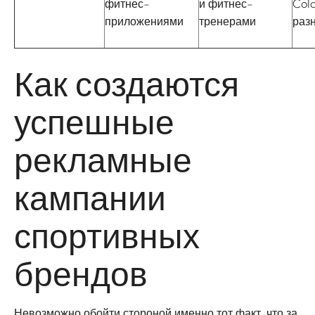
фитнес-
и фитнес-
Col
приложениями
тренерами
раз
Как создаются
успешные
рекламные
кампании
спортивных
брендов
Невозможно обойти стороной именно тот факт, что за