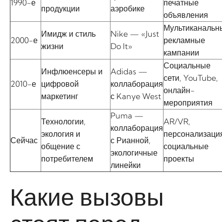
1990-е
печатные
продукции
аэробике
объявления
Мультиканальн
Имидж и стиль
Nike — «Just
2000-е
рекламные
жизни
Do It»
кампании
Социальные
Инфлюенсеры и
Adidas —
сети, YouTube,
2010-е
цифровой
коллаборация
онлайн-
маркетинг
с Kanye West
мероприятия
Puma —
Технологии,
AR/VR,
коллаборация
экология и
персонализаци
Сейчас
с Рианной,
общение с
социальные
экологичные
потребителем
проекты
линейки
Какие вызовы